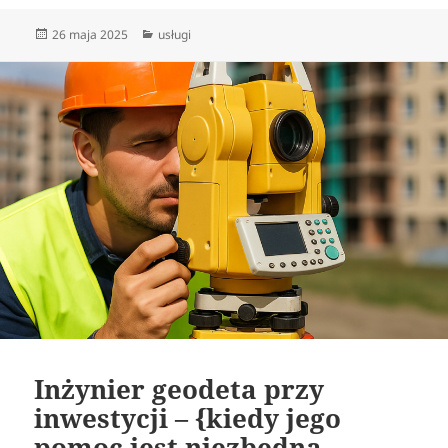
Data
Kategorie
26 maja 2025
usługi
publikacji
Inżynier geodeta przy
inwestycji – {kiedy jego
pomoc jest niezbędna