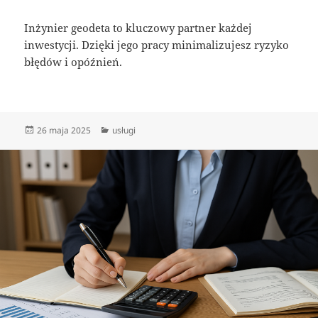
Inżynier geodeta to kluczowy partner każdej
inwestycji. Dzięki jego pracy minimalizujesz ryzyko
błędów i opóźnień.
Data
Kategorie
26 maja 2025
usługi
publikacji