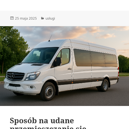
Data
Kategorie
25 maja 2025
usługi
publikacji
Sposób na udane
przemieszczanie się