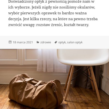
Doświadczony optyk z pewnością pomoże nam w
ich wyborze. Jeżeli nigdy nie nosiliśmy okularów,
wybór pierwszych oprawek to bardzo ważna
decyzja. Jest kilka rzeczy, na które na pewno trzeba
zwrócić uwagę: rozstaw źrenic, kształt twarzy.
Data
Kategorie
Tagi
18 marca 2021
zdrowie
optyk
,
salon optyk
publikacji